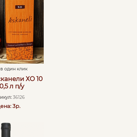
 в один клик
сканели ХО 10
0,5 л п/у
икул:
36126
ена: 3р.