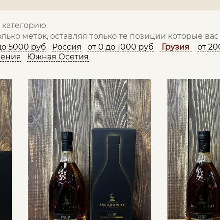
у категорию
олько меток, оставляя только те позиции которые ва
до 5000 руб
Россия
от 0 до 1000 руб
Грузия
от 20
ения
Южная Осетия