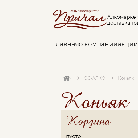
Алкомаркет
доставка то
главная
о компании
акции
→
→
ОС-АЛКО
Коньяк
Коньяк
Корзина
пусто