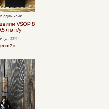
 в один клик
вили VSOP 8
,5 л в п/у
икул:
33194
ена: 2р.