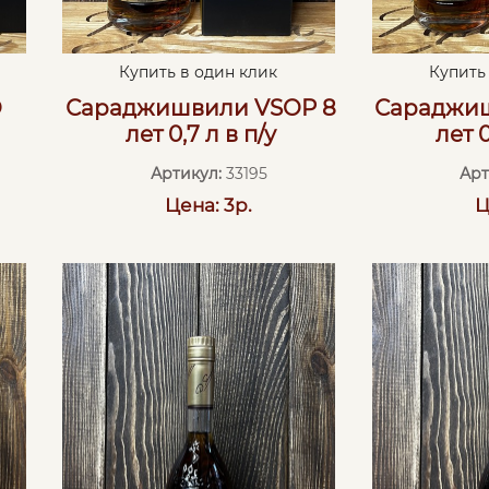
Купить в один клик
Купить
O
Сараджишвили VSOP 8
Сараджиш
лет 0,7 л в п/у
лет 0
Артикул:
33195
Арт
Цена: 3р.
Ц