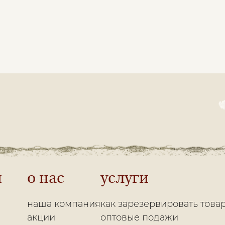
и
о нас
услуги
наша компания
как зарезервировать това
акции
оптовые подажи