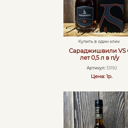
Купить в один клик
Сараджишвили VS 
лет 0,5 л в п/у
Артикул:
33192
Цена: 1р.