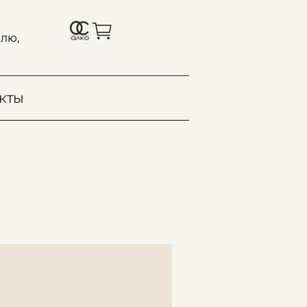
лю,
кты