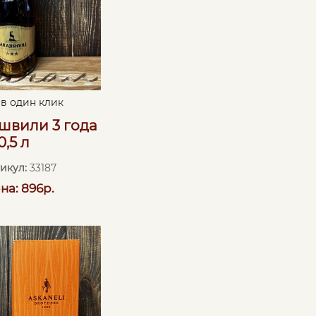
 в один клик
швили 3 года
0,5 л
икул:
33187
на: 896р.