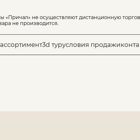
ы «Причал» не осуществляют дистанционную торгов
вара не производится.
ассортимент
3d тур
условия продажи
конта