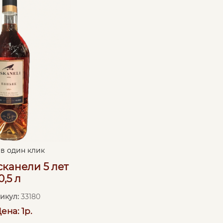
 в один клик
сканели 5 лет
0,5 л
икул:
33180
ена: 1р.