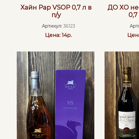
Хайн Рар VSOP 0,7 л в
ДО ХО не 
п/у
0,7
Артикул:
36123
Арт
Цена: 14р.
Цена