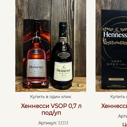
Купить в один клик
Купить 
Хеннесси VSОР 0,7 л
Хеннесси
под/уп
Арт
Артикул:
33313
Ц