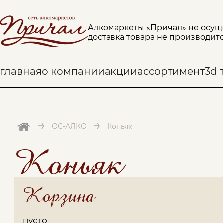
Алкомаркеты «Причал» не осущ
доставка товара не производитс
главная
о компании
акции
ассортимент
3d 
→
→
ОС-АЛКО
Коньяк
Коньяк
Корзина
пусто