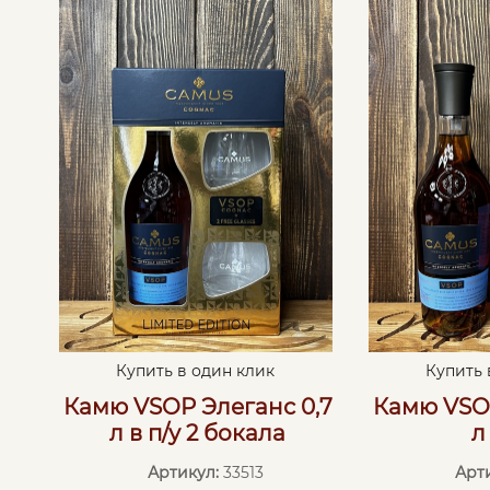
Купить в один клик
Купить 
Камю VSOP Элеганс 0,7
Камю VSOP
л в п/у 2 бокала
л
Артикул:
33513
Арт