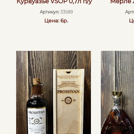
Курвуазье VSОР 0,7л п/у
Мерле Х
Артикул:
33589
Арт
Цена: 6р.
Ц