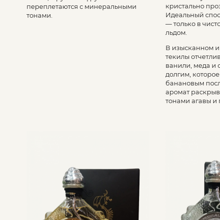
кристально про
переплетаются с минеральными
Идеальный спос
тонами.
— только в чист
льдом.
В изысканном и
текилы отчетлив
ванили, меда и 
долгим, которое
банановым пос
аромат раскрыв
тонами агавы и