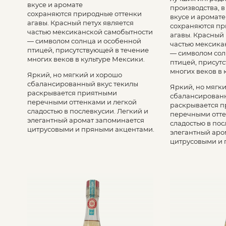
вкусе и аромате
производства, в
сохраняются природные оттенки
вкусе и аромате
агавы. Красный петух является
сохраняются пр
частью мексиканской самобытности
агавы. Красный 
— символом солнца и особенной
частью мексика
птицей, присутствующей в течение
— символом сол
многих веков в культуре Мексики.
птицей, присут
многих веков в 
Яркий, но мягкий и хорошо
сбалансированный вкус текилы
Яркий, но мягк
раскрывается приятными
сбалансированн
перечными оттенками и легкой
раскрывается 
сладостью в послевкусии. Легкий и
перечными отте
элегантный аромат запоминается
сладостью в пос
цитрусовыми и пряными акцентами.
элегантный аро
цитрусовыми и 