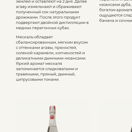
землей и оставляют на 2 дня. Далее
нюансами дуба, 
агаву измельчают и сбраживают
богатом аромат
полученный сок натуральными
ощущаются слад
дрожжами. После этого продукт
банана и сочны
подвергают двойной дистилляции в
медных перегонных кубах.
Мескаль обладает
сбалансированным, мягким вкусом
с оттенками агавы, пряностей,
соленой карамели, копченостей и
деликатными дымными нюансами.
Яркий аромат мескаля
запоминается сладковатыми и
травяными, пряный, дымный,
цитрусовыми тонами.