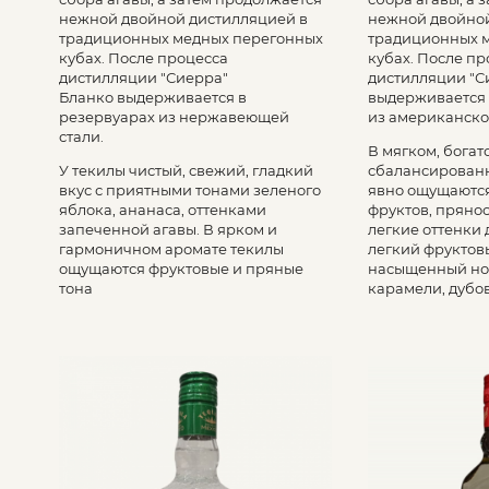
нежной двойной дистилляцией в
нежной двойной
традиционных медных перегонных
традиционных 
кубах. После процесса
кубах. После пр
дистилляции "Сиерра"
дистилляции "С
Бланко выдерживается в
выдерживается 
резервуарах из нержавеющей
из американско
стали.
В мягком, богат
У текилы чистый, свежий, гладкий
сбалансированн
вкус с приятными тонами зеленого
явно ощущаются
яблока, ананаса, оттенками
фруктов, прянос
запеченной агавы. В ярком и
легкие оттенки 
гармоничном аромате текилы
легкий фруктов
ощущаются фруктовые и пряные
насыщенный нот
тона
карамели, дубо