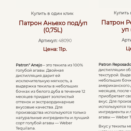
Купить 
Купить в один клик
Патрон Р
Патрон Аньехо под/уп
уп 
(0,75L)
Арт
Артикул:
48090
Це
Цена: 11р.
Patron Reposad
Patron" Anejo
– это текила из 100%
дистилляции об
голубой агавы. Двойная
текстурой. Выд
дистилляция дарит ей
небольших бочк
исключительную мягкость, а
американского 
выдержка текилы в небольших
месяцев, после 
бочках из белого дуба в течение 12
приобретает с
месяцев придает золотистый
вкус. Для произ
оттенок и экстраординарные
используются т
вкусовые качества. Для
ингредиенты и 
производства используются только
агавы — Weber T
натуральные ингредиенты и лучший
сорт голубой агавы — Weber
Вкус у текилы м
Tequilana.