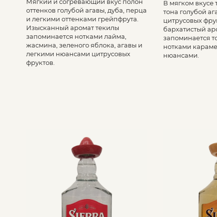
Мягкий и согревающий вкус полон
В мягком вкусе
оттенков голубой агавы, дуба, перца
тона голубой аг
и легкими оттенками грейпфрута.
цитрусовых фрук
Изысканный аромат текилы
бархатистый ар
запоминается нотками лайма,
запоминается т
жасмина, зеленого яблока, агавы и
нотками караме
легкими нюансами цитрусовых
нюансами.
фруктов.