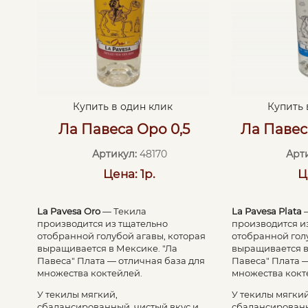
Купить в один клик
Купить 
Ла Павеса Оро 0,5
Ла Павеса
Артикул:
48170
Арт
Цена: 1р.
Ц
La Pavesa Oro
— Текила
La Pavesa Plata
—
производится из тщательно
производится и
отобранной голубой агавы, которая
отобранной гол
выращивается в Мексике. "Ла
выращивается в
Павеса" Плата — отличная база для
Павеса" Плата 
множества коктейлей.
множества кокт
У текилы мягкий,
У текилы мягкий
сбалансированный, чистый вкус и
сбалансированн