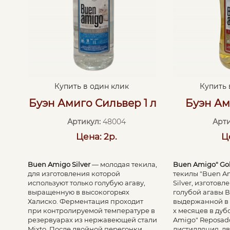
Купить в один клик
Купить 
Буэн Амиго Сильвер 1 л
Буэн Ами
Артикул:
48004
Арти
Цена: 2р.
Ц
Buen Amigo Silver
— молодая текила,
Buen Amigo" Go
для изготовления которой
текилы "Buen A
используют только голубую агаву,
Silver, изготовл
выращенную в высокогорьях
голубой агавы В
Халиско. Ферментация проходит
выдержанной в 
при контролируемой температуре в
х месяцев в дуб
резервуарах из нержавеющей стали
Amigo" Reposad
Mixto. После двойной перегонки
дистилляция, д