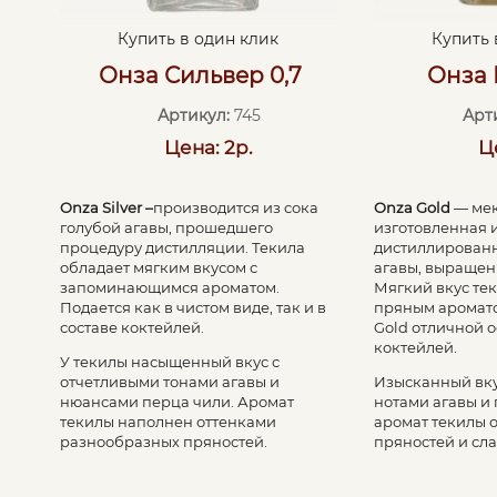
Купить 
Купить в один клик
Онза 
Онза Сильвер 0,7
Арт
Артикул:
745
Ц
Цена: 2р.
Onza Gold
— мек
Onza Silver –
производится из сока
изготовленная 
голубой агавы, прошедшего
дистиллированн
процедуру дистилляции. Текила
агавы, выращен
обладает мягким вкусом с
Мягкий вкус те
запоминающимся ароматом.
пряным аромато
Подается как в чистом виде, так и в
Gold отличной 
составе коктейлей.
коктейлей.
У текилы насыщенный вкус с
Изысканный вк
отчетливыми тонами агавы и
нотами агавы и
нюансами перца чили. Аромат
аромат текилы 
текилы наполнен оттенками
пряностей и сл
разнообразных пряностей.