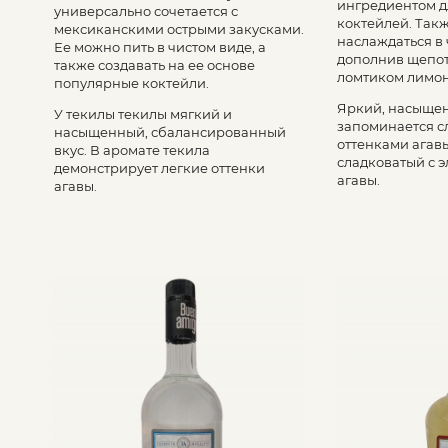
ингредиентом д
универсально сочетается с
коктейлей. Так
мексиканскими острыми закусками.
наслаждаться в 
Ее можно пить в чистом виде, а
дополнив щепот
также создавать на ее основе
ломтиком лимо
популярные коктейли.
Яркий, насыщен
У текилы текилы мягкий и
запоминается 
насыщенный, сбалансированный
оттенками агав
вкус. В аромате текила
сладковатый с 
демонстрирует легкие оттенки
агавы.
агавы.