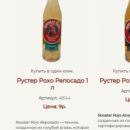
Купить в один клик
Купить 
Рустер Рохо Репосадо 1
Рустер Ро
л
Арт
Артикул:
48144
Ц
Цена: 9р.
Rooster Rojo Ane
созданная из го
Rooster Rojo Reposado — текила,
сертифицирован
созданная из голубой агавы, которая