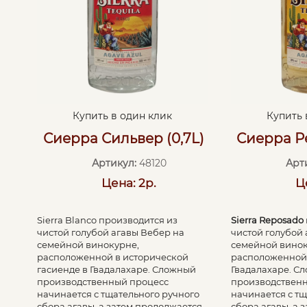
Купить в один клик
Купить 
Сиерра Сильвер (0,7L)
Сиерра Ре
Артикул:
48120
Арт
Цена: 2р.
Ц
Sierra Blanco производится из
Sierra Reposado
чистой голубой агавы Вебер на
чистой голубой
семейной винокурне,
семейной винок
расположенной в исторической
расположенной
гасиенде в Гвадалахаре. Сложный
Гвадалахаре. С
производственный процесс
производствен
начинается с тщательного ручного
начинается с т
сбора агавы, а затем продолжается
сбора агавы, а 