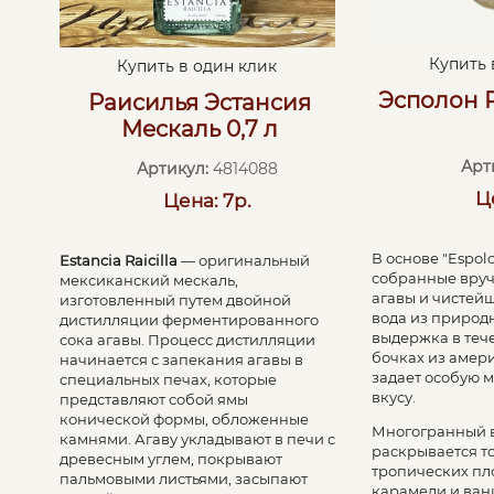
Купить 
Купить в один клик
Эсполон Р
Раисилья Эстансия
Мескаль 0,7 л
Арт
Артикул:
4814088
Ц
Цена: 7р.
В основе "Espol
Estancia Raicilla
— оригинальный
собранные вруч
мексиканский мескаль,
агавы и чистей
изготовленный путем двойной
вода из природн
дистилляции ферментированного
выдержка в теч
сока агавы. Процесс дистилляции
бочках из амер
начинается с запекания агавы в
задает особую 
специальных печах, которые
вкусу.
представляют собой ямы
конической формы, обложенные
Многогранный в
камнями. Агаву укладывают в печи с
раскрывается т
древесным углем, покрывают
тропических пло
пальмовыми листьями, засыпают
карамели и ван