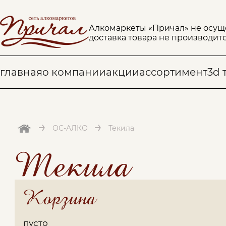
Алкомаркеты «Причал» не осущ
доставка товара не производитс
главная
о компании
акции
ассортимент
3d 
→
→
ОС-АЛКО
Текила
Текила
Корзина
пусто