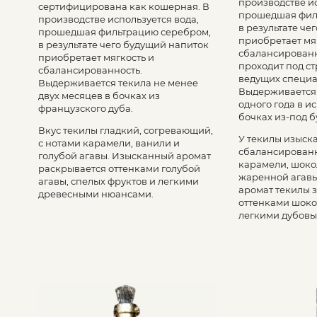
производстве ис
сертифицирована как кошерная. В
прошедшая фил
производстве используется вода,
в результате че
прошедшая фильтрацию серебром,
приобретает мя
в результате чего будущий напиток
сбалансированн
приобретает мягкость и
проходит под с
сбалансированность.
ведущих специа
Выдерживается текила не менее
Выдерживается 
двух месяцев в бочках из
одного года в 
французского дуба.
бочках из-под б
Вкус текилы гладкий, согревающий,
У текилы изыск
с нотами карамели, ванили и
сбалансированн
голубой агавы. Изысканный аромат
карамели, шоко
раскрывается оттенками голубой
жаренной агав
агавы, спелых фруктов и легкими
аромат текилы 
древесными нюансами.
оттенками шокол
легкими дубов