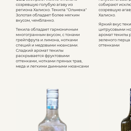
созревшую голубую агаву из
собирают искл
региона Халиско. Текила "Ольмека"
созревшую агав
Золотая обладает более мягким
Халиско.
вкусом, чемБланко.
Яркий вкус тек
Текила обладает гармоничным
цитрусовыми н
многогранным вкусом, с тонами
аромат текилы 
грейпфрута и лимона, нотками
зеленого перца
специй и медовыми нюансами.
оттенками
Сладкий аромат текилы
раскрывается фруктовыми
оттенками, нотками пряных трав,
меда и легкими дымными нюансами