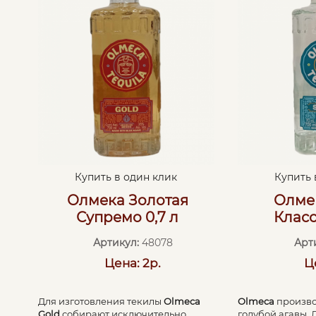
Купить в один клик
Купить 
Олмека Золотая
Олме
Супремо 0,7 л
Класс
Артикул:
48078
Арт
Цена: 2р.
Ц
Для изготовления текилы
Olmeca
Olmeca
произво
Gold
собирают исключительно
голубой агавы. 