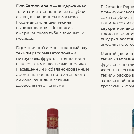
Don Ramon Anejo
— выдержанная
El Jimador Repo
текила, изготовленная из голубой
премиум-класса
агавы, выращенной в Халиско.
сока голубой аг
После дистилляции текила
напитка сок из
выдерживается в бочках из
двукратной дис
американского дуба в течение 12
текила в течени
месяцев.
выдерживается 
американского 
Гармоничный и многогранный вкус
текилы раскрывается тонами
Мягкий, делика
цитрусовых фруктов, пряностей и
текилы запомин
сладковатыми нюансами персика.
фруктов, специй
Насыщенный и сбалансированный
жареных лесных
аромат наполнен нотами спелого
текилы раскрыв
лимона, ванили и легкими
запеченной ага
древесными оттенками
древесины, фру