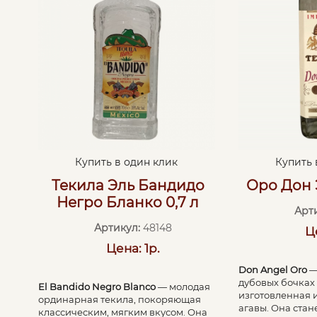
Купить в один клик
Купить 
Текила Эль Бандидо
Оро Дон 
Негро Бланко 0,7 л
Арт
Артикул:
48148
Ц
Цена: 1р.
Don Angel Oro
—
дубовых бочках 
El Bandido Negro Blanco
— молодая
изготовленная и
ординарная текила, покоряющая
агавы. Она ста
классическим, мягким вкусом. Она