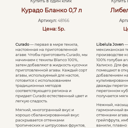
Купить в один клик
Купить 
Курадо Бланко 0,7 л
Либел
Артикул:
48166
Арт
Цена: 5р.
Ц
Curado
— первая в мире текила,
Libelula Joven
—
настоянная на приготовленной
мексиканская те
агаве. Чтобы приготовить Curado, мы
производстве к
начинаем с текилы Blanco 100%,
100% голубая а
затем добавляют в жидкость кусочки
Халиско. Для ф
приготовленной агавы. Каждый сорт
помещают в отк
агавы, используемый для настоя,
добавлением на
готовится с использованием
культивированн
традиционных методов
дважды перегон
соответствующего региона и
перегонном кубе
придает Curado естественный цвет и
получается мягк
легкую сладость.
Нежный, насыщ
Мягкий, многогранный вкус и
гармоничный вк
хорошо сбалансированный вкус
оттенками агавы
раскрывается оттенками
грейпфрута, им
тропических и цитрусовых фруктов,
ванили, плавно