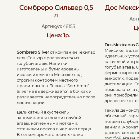
Сомбреро Сильвер 0,5
Дос Мекси
л
Арт
Артикул:
48153
Ц
Цена: 1р.
Dos Mexicanos
G
Мексике, в штат
Sombrero Silver
от компании Текилас
идеальных усло
дель Сеньор производятся из
ключевой ингре
голубой агавы. Напитки
голубая агава. С
изготовлены и бутилированы
ферментирован
исключительно в Мексике под
емкостях, подв
строгим контролем местного
дистилляции. С
правительства. Текила "Sombrero"
помещаются в д
Silver не выдерживается в бочках и
они приобрели 
разливается непосредственно после
древесные отте
дистилляции.
Текила демонст
Деликатный вкус текилы
объемный, гарм
запоминается тонами голубой
нотами голубой 
агавы, копченными нотками,
ванили. Аромат
оттенками орехов и черного перца.
раскрывается н
В легком аромате текилы четко
голубой агавы, 