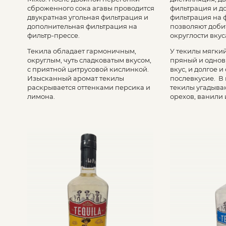
сброженного сока агавы проводится
фильтрация и д
двукратная угольная фильтрация и
фильтрация на 
дополнительная фильтрация на
позволяют доби
фильтр-прессе.
округлости вкус
Текила обладает гармоничным,
У текилы мягкий
округлым, чуть сладковатым вкусом,
пряный и одно
с приятной цитрусовой кислинкой.
вкус, и долгое 
Изысканный аромат текилы
послевкусие. В
раскрывается оттенками персика и
текилы угадыва
лимона.
орехов, ванили 