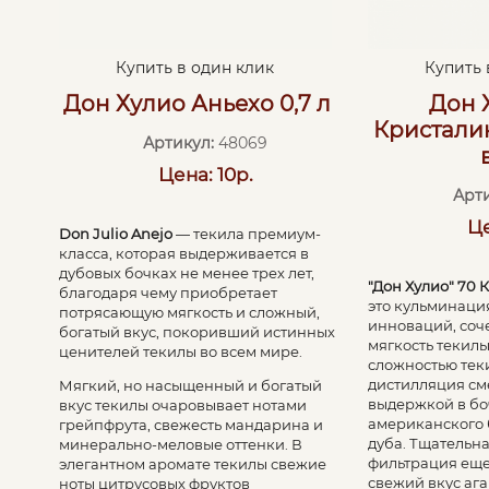
Купить в один клик
Купить 
Дон Хулио Аньехо 0,7 л
Дон 
Кристалин
Артикул:
48069
Цена: 10р.
Арти
Це
Don Julio Anejo
— текила премиум-
класса, которая выдерживается в
дубовых бочках не менее трех лет,
"Дон Хулио" 70 
благодаря чему приобретает
это кульминация
потрясающую мягкость и сложный,
инноваций, соч
богатый вкус, покоривший истинных
мягкость текилы
ценителей текилы во всем мире.
сложностью тек
дистилляция см
Мягкий, но насыщенный и богатый
выдержкой в бо
вкус текилы очаровывает нотами
американского 
грейпфрута, свежесть мандарина и
дуба. Тщательна
минерально-меловые оттенки. В
фильтрация еще
элегантном аромате текилы свежие
свежий вкус ага
ноты цитрусовых фруктов