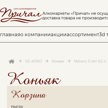
Алкомаркеты «Причал» не осущ
доставка товара не производитс
главная
о компании
акции
ассортимент
3d 
→
→
→
ОС-АЛКО
Коньяк
Матисс 5 лет 0,5 л
Коньяк
Корзина
пусто