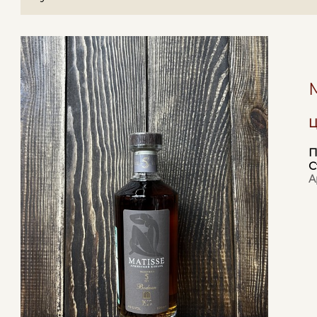
Ц
П
С
А