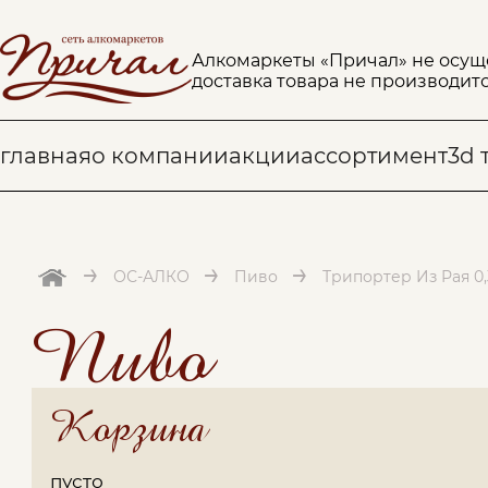
Алкомаркеты «Причал» не осущ
доставка товара не производитс
главная
о компании
акции
ассортимент
3d 
→
→
→
ОС-АЛКО
Пиво
Трипортер Из Рая 0,
Пиво
Корзина
пусто