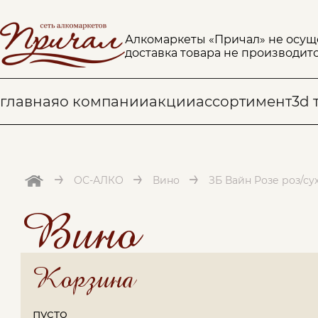
Алкомаркеты «Причал» не осущ
доставка товара не производитс
главная
о компании
акции
ассортимент
3d 
→
→
→
ОС-АЛКО
Вино
ЗБ Вайн Розе роз/сух
Вино
Корзина
пусто