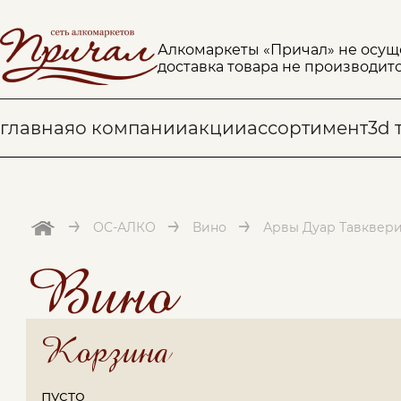
Алкомаркеты «Причал» не осущ
доставка товара не производитс
главная
о компании
акции
ассортимент
3d 
→
→
→
ОС-АЛКО
Вино
Арвы Дуар Тавквери 
Вино
Корзина
пусто