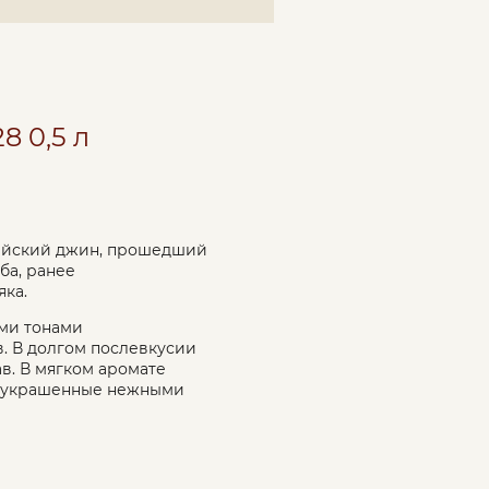
 0,5 л
ийский джин, прошедший
ба, ранее
ка.
ыми тонами
. В долгом послевкусии
в. В мягком аромате
а, украшенные нежными