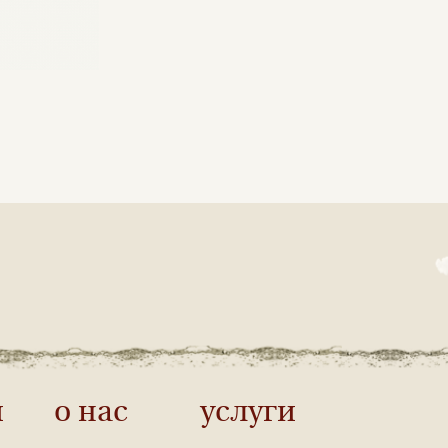
и
о нас
услуги