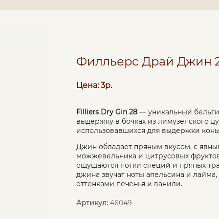
Филльерс Драй Джин 28
Цена: 3р.
Filliers Dry Gin 28
— уникальный бельг
выдержку в бочках из лимузенского ду
использовавшихся для выдержки конья
Джин обладает пряным вкусом, с явн
можжевельника и цитрусовых фруктов
ощущаются нотки специй и пряных тра
джина звучат ноты апельсина и лайм
оттенками печенья и ванили.
Артикул:
46049