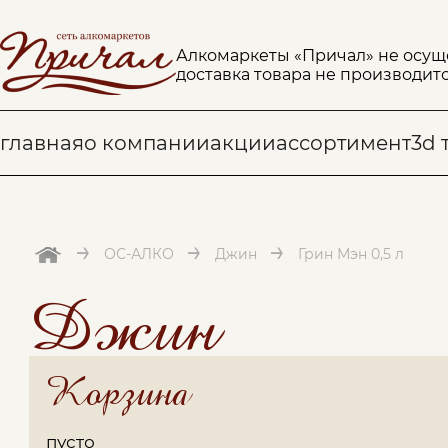
Алкомаркеты «Причал» не осущ
доставка товара не производитс
главная
о компании
акции
ассортимент
3d 
→
→
→
ОС-АЛКО
Джин
Грин Мэн 0,5 л
Джин
Корзина
пусто