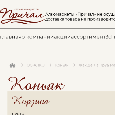
Алкомаркеты «Причал» не осущ
доставка товара не производитс
главная
о компании
акции
ассортимент
3d 
→
→
→
ОС-АЛКО
Коньяк
Жак Де Ла Круа Мар
Коньяк
Корзина
пусто