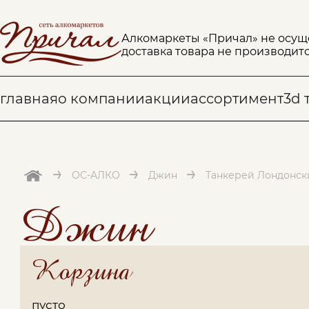
Алкомаркеты «Причал» не осущ
доставка товара не производитс
главная
о компании
акции
ассортимент
3d 
→
→
→
ОС-АЛКО
Джин
Танкерей Лондонски
Джин
Корзина
пусто